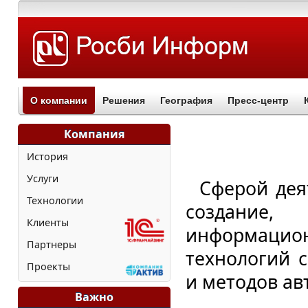
О компании
Решения
География
Пресс-центр
Компания
История
Услуги
Сферой дея
Технологии
создание
Клиенты
информаци
Партнеры
технологий 
Проекты
и методов ав
Важно