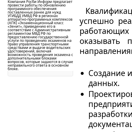
Компания Росби Информ предлагает
провести работы по обновлению
Квалифика
программного обеспечения
поставленных ранее для нужд
УГИБДД УМВД РФ в регионах
успешно реа
аппаратно-программных комплексов
(АПК) «Экзаменационный класс
«Зенит», приведению его в
работающих в
соответствие с Административным
регламентом МВД РФ по
предоставлению государственной
оказывать 
услуги по проведению экзаменов на
право управления транспортными
средствами и выдаче водительских
направления
удостоверений, включая
возможность проведения экзамена с
дополнительными блоками
вопросов, которые задаются в случае
неправильного ответа в основном
блоке.
Создание и
данных.
Проектиро
предприят
разработк
документа