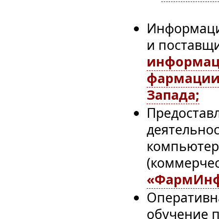
Информаци
и поставщ
информац
фармации 
Запада;
Предостав
деятельно
компьютерн
(коммерче
«ФармИн
Оперативн
обучение 